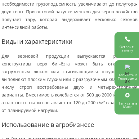
необходимости грузоподъемность увеличивают до полутора-
двух тонн. При оптовой закупке мешков для зерна хозяйство
получает тару, которая выдерживает несколько сезонов
интенсивной работы.
Виды и характеристики
Оставить
заявку
Для зерновой продукции выпускаются различные
конструктивы: верх биг-бэга может быть открытым, с
загрузочным люком или стягивающимся шнуром, а дно
Написать в
Телеграмм
выполняют плоским глухим или с разгрузочным клапаном. По
числу строп востребованы двух- и четырехстропные
варианты. Вместимость колеблется от 500 до 2000 килограмм,
а плотность ткани составляет от 120 до 200 г/м² в зависимости
Написать в
Макс
от планируемой нагрузки.
Использование в агробизнесе