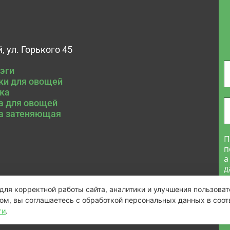
, ул. Горького 45
E
Бэги
а
и для овощей
*
ка
И
а для овощей
а затеняющая
П
п
а
д
ля корректной работы сайта, аналитики и улучшения пользоват
ом, вы соглашаетесь с обработкой персональных данных в соот
ти
.